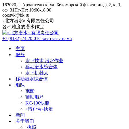
Skip
163020, г. Архангельск, ул. Беломорской флотилии, д.2, к. 3,
to
оф. 31
Пт-Пт: 10:00-18:00
content
ooosvk@bk.ru
«北方潜水» 有限责任公司
各种难度的潜水作业
+7 (8182) 23-20-01
Связаться с нами
主页
服务
水下技术 潜水作业
移动潜水综合体
水下机器人
移动潜水综合体
船队
拖船
辅助船只
KC-100快艇
«猎户号»快艇
新闻
关于我们
执照