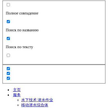
Полное совпадение
Поиск по названию
Поиск по тексту
主页
服务
水下技术 潜水作业
移动潜水综合体