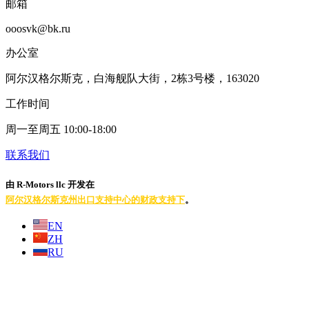
邮箱
ooosvk@bk.ru
办公室
阿尔汉格尔斯克，白海舰队大街，2栋3号楼，163020
工作时间
周一至周五 10:00-18:00
联系我们
由 R-Motors llc 开发
在
阿尔汉格尔斯克州出口支持中心的财政支持下
。
EN
ZH
RU
t
T