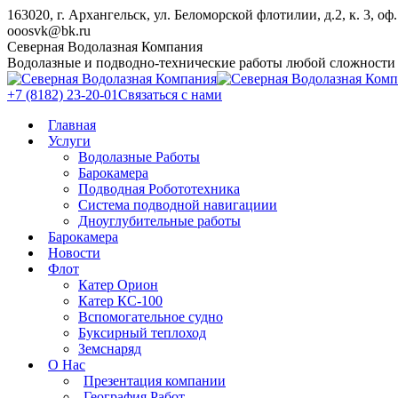
Skip
163020, г. Архангельск, ул. Беломорской флотилии, д.2, к. 3, оф.
to
ooosvk@bk.ru
content
Северная Водолазная Компания
Водолазные и подводно-технические работы любой сложности
+7 (8182) 23-20-01
Связаться с нами
Главная
Услуги
Водолазные Работы
Барокамера
Подводная Робототехника
Система подводной навигациии
Дноуглубительные работы
Барокамера
Новости
Флот
Катер Орион
Катер КС-100
Вспомогательное судно
Буксирный теплоход
Земснаряд
О Нас
Презентация компании
География Работ