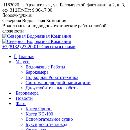
Skip
163020, г. Архангельск, ул. Беломорской флотилии, д.2, к. 3,
to
оф. 31
Пт-Пт: 9:00-17:00
content
ooosvk@bk.ru
Северная Водолазная Компания
Водолазные и подводно-технические работы любой
сложности
+7 (8182) 23-20-01
Связаться с нами
Главная
Услуги
Водолазные Работы
Барокамера
Подводная Робототехника
Система подводной навигациии
Дноуглубительные работы
Барокамера
Новости
Флот
Катер Орион
Катер КС-100
Вспомогательное судно
Буксирный теплоход
Земснаряд